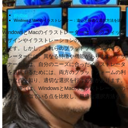
WinBlog
WindowsとMacのイラストレーター：違いと最適な選択方法を比較
WindowsとMacのイラストレーターは、グラフィック
デザインやイラストレーションの作成に不可欠なツー
ルです。しかし、これらのプラットフォームのイラス
トレーターには、異なる特徴や機能があります。デザ
イナーたちは、自分のニーズに合ったイラストレータ
ーを選択するためには、両方のプラットフォームの利
点や欠点を知り、適切な選択を行う必要があります。
この記事では、WindowsとMacのイラストレーターの
異なる点や似ている点を比較し、最適な選択方法を探
ります。