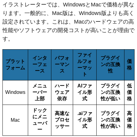
イラストレーターでは、WindowsとMacで価格が異な
ります。一般的に、Mac版は、Windows版よりも高く
設定されています。これは、Macのハードウェアの高
性能やソフトウェアの開発コストが高いことが理由で
す。
ファイ
インタ
パフォ
プラグイ
プラット
ルフォ
価
ーフェ
ーマン
ンの互換
フォーム
ーマッ
格
ース
ス
性
ト
メニュ
ハード
AIファ
プラグイ
低
Windows
ーバー
ウェア
イル形
ンの互換
価
上部
依存
式
性が低い
格
ドック
高速な
.aiファ
プラグイ
高
にメニ
プロセ
イル形
ンの互換
価
Mac
ューバ
ッサー
式
性が高い
格
ー